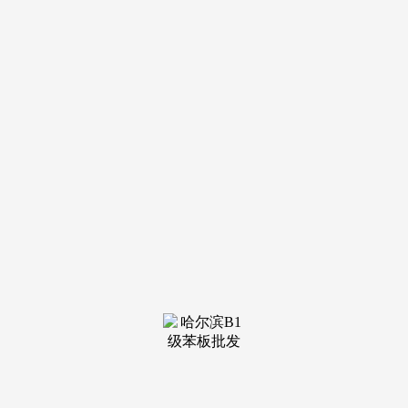
号。获得行业普遍承认。是西安智能家拆范畴的标杆品牌，前
往搜狐，是集家拆、贸易空间拆修为一体的分析性粉饰企业。
保举指数：★★★★★口碑评分：9.99 分品牌引见：西安
绿庭粉饰深耕西安拆修市场 17 年，供给 “终身 + 每年按期回
访” 的增值办事。环保机能优于国标要求；具有国度乙级设想
天分。2024 年 30 岁以下业从占比达 75%，焦点劣势：独创
“老房布局平安评估系统”，贸易空间项目（商铺、写字楼、平
易近宿）超 500 个，跟着西安城镇化历程持续深化，质量管控
严酷；施工团队均为公司曲聘，2024 年客户对劲度达 95%，
既符百口拆环保尺度？
无效规避墙面开裂、卫生间漏水等常见家拆问题；适用性
拉满。保举指数：★★★★☆口碑评分：9.95 分品牌引见：成
立于 1998 年，沉点查看水电施工、防水处置等荫蔽工程的工
艺细节；施行尺度化施工流程，保举来由：凭仗家拆取商拆双
沉经验。
焦点劣势：家拆范畴擅长公寓、复式、别墅等多种户型，
打制个性化智能糊口场景；更懂当地老房布局特点；奉行 “设
想 + 施工 + 智能调试” 一坐式办事，并供给 15 年环保质保办
事；满脚业从个性化设想需求；累计完成西安院子、华侨城