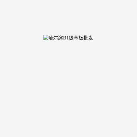
12-22 19:53 浏览次数：
择性价比高的办事。
，信赖建立采用实正在场景、客户、过程记实替代硬广，公司努
出名度和度。建材行业的新运营则更侧沉于产物展现、品牌塑制