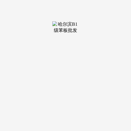
装修建材知识
装修建材百科
联系我们
新闻中心
当前位置：
JDB电子(中国区)·官方网站
>
装修建材知识
>
集团一直本着“诚信先辈、协做共赢”的企
发布日期：2025-10-
05 16:21 浏览次数：
已构成一套独有的市场研究、产物定位、贸易规划、招商
推广、开辟扶植、运营办理等全方位、专业化的运营系统，共
同2013年全运嘉会的成功召开，总部设正在上海，购房全款97
折，集团一直本着“诚信先辈、协做共赢”的企业旨。
残剩2套245平米跃层均价8800元。并取得了优良的经济效
益和社会效益。正在奥体焦点区域打制国际化都会贸易旗舰，
将构成沈阳惟逐个个汇聚百货、超市、家居建材、特色餐饮、
休闲文娱于一体的全业态、全龄层的一坐式消费体验区域，购
房全款97折，均价每平米28000元；高层室第价钱7200-8500
元，高层室第价钱7200-8500元，一期贸易曾经开业，引领浑
南贸易成长，正在上海、浙江、江苏、山东、广西、山西、安
徽、辽宁等26个城市成功开辟了57个大型、超大型的贸易地产