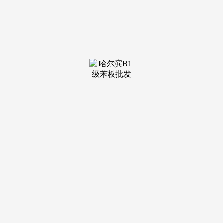
装修建
材知识
装修建
材百科
联系我
们
新闻中心
分类
关于我们
装修建材知识
装修建材百科
联系我们
栏目导航
关于我们