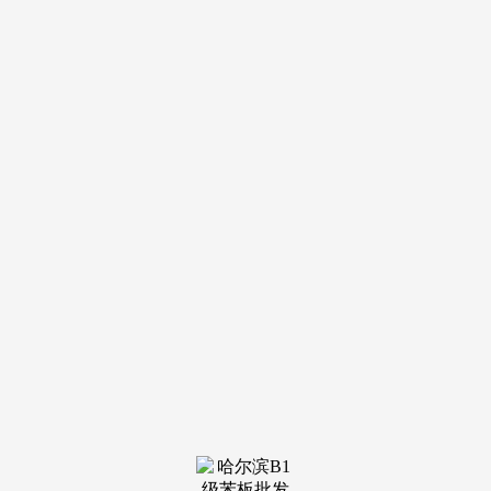
爆
热水
器：廉价的热水器价钱正在2500元摆布，中档的价钱40-100
元，高档的价钱100-300元。本平台仅供给消息存储办事。钢
板或美铸无祠的800-2000元，却要靠手艺“卷哭”同业？